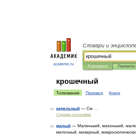
Словари и энциклоп
academic.ru
Толкования
Переводы
крошечный
Толкование
Перевод
Книги
капельный
— См …
41
Словарь синонимов
малый
— Маленький, махонький, малюс
42
мелочный, мизерный, микроскопически