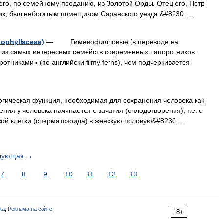
его, по семейному преданию, из Золотой Орды. Отец его, Петр
ик, был небогатым помещиком Саранского уезда.&#8230; …
phyllaceae)
— Гименофилловые (в переводе на
о из самых интересных семейств современных папоротников.
тниками» (по английски filmy ferns), чем подчеркивается
ическая функция, необходимая для сохранения человека как
ния у человека начинается с зачатия (оплодотворения), т.е. с
ой клетки (сперматозоида) в женскую половую&#8230; …
дующая
→
7
8
9
10
11
12
13
ка
,
Реклама на сайте
18+