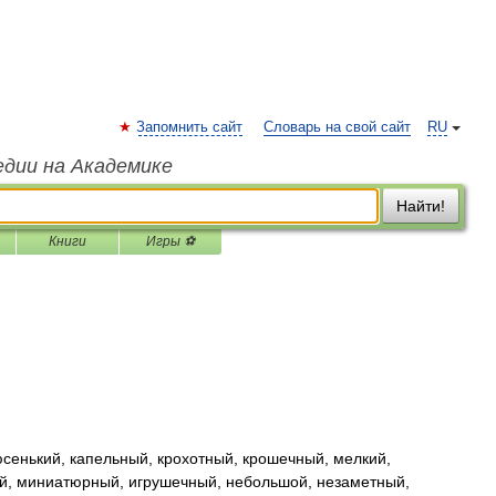
Запомнить сайт
Словарь на свой сайт
RU
едии на Академике
Найти!
Книги
Игры ⚽
енький, капельный, крохотный, крошечный, мелкий,
й, миниатюрный, игрушечный, небольшой, незаметный,