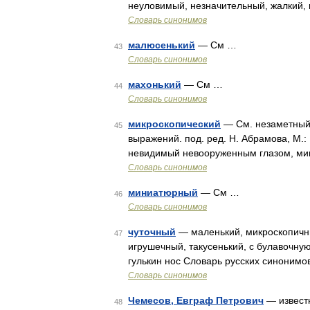
неуловимый, незначительный, жалкий,
Словарь синонимов
малюсенький
— См …
43
Словарь синонимов
махонький
— См …
44
Словарь синонимов
микроскопический
— См. незаметный.
45
выражений. под. ред. Н. Абрамова, М.:
невидимый невооруженным глазом, ми
Словарь синонимов
миниатюрный
— См …
46
Словарь синонимов
чуточный
— маленький, микроскопичн
47
игрушечный, такусенький, с булавочную
гулькин нос Словарь русских синонимо
Словарь синонимов
Чемесов, Евграф Петрович
— известн
48