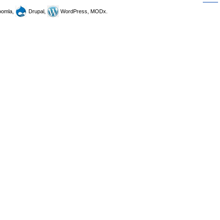
omla,
Drupal,
WordPress, MODx.