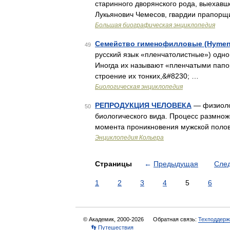
старинного дворянского рода, выехавш
Лукьянович Чемесов, гвардии прапорщ
Большая биографическая энциклопедия
Семейство гименофилловые (Hymeno
49
русский язык «пленчатолистные») одн
Иногда их называют «пленчатыми папоро
строение их тонких,&#8230; …
Биологическая энциклопедия
РЕПРОДУКЦИЯ ЧЕЛОВЕКА
— физиолог
50
биологического вида. Процесс размноже
момента проникновения мужской полов
Энциклопедия Кольера
Страницы
←
Предыдущая
Сле
1
2
3
4
5
6
© Академик, 2000-2026
Обратная связь:
Техподдерж
👣 Путешествия